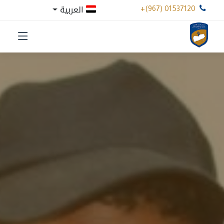
العربية
+(967) 01537120