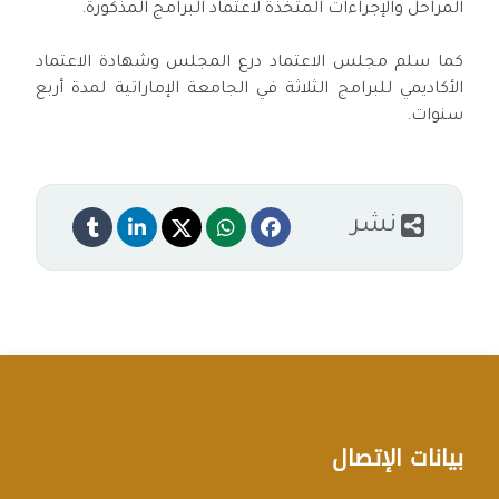
المراحل والإجراءات المتخذة لاعتماد البرامج المذكورة.
كما سلم ﻣﺠﻠﺲ اﻻﻋﺘﻤﺎد درع اﻟﻤﺠﻠﺲ وﺷﻬﺎدة اﻻﻋﺘﻤﺎد
اﻷﻛﺎدﻳﻤﻲ للبرامج الثلاثة في الجامعة الإماراتية لمدة أربع
سنوات.
نشر
بيانات الإتصال