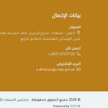
بيانات الإتصال
العنوان
اليمن - صنعاء - شارع الزبيري، خلف مدرسة بغداد
مبنى الوسائل التعليمية، الطابق الرابع
اتصل الآن
+(967) 01537120
البريد الإلكتروني
a.almatary@caqa.gov.ye
© 2026 جميع الحقوق محفوظة .
مجلس الاعتماد الأ
Powered by
YCIT-HE