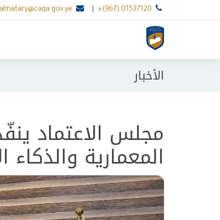
.almatary@caqa.gov.ye
|
+(967) 01537120
ا
الأخبار
مجلس الاعتماد ينفّذ 
المعمارية والذكاء 