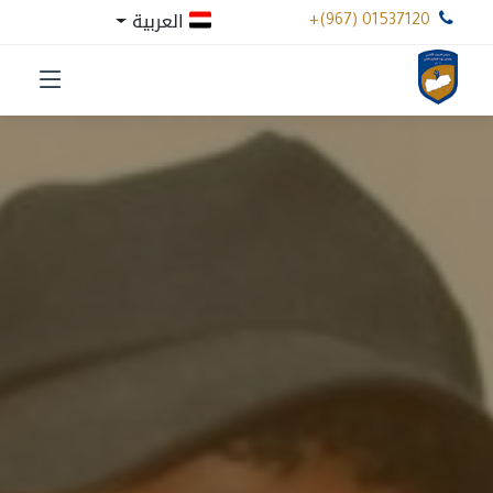
العربية
+(967) 01537120