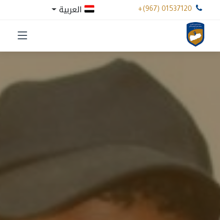
العربية
+(967) 01537120