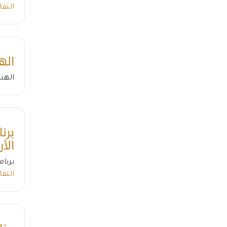
التف
اله
الهن
برن
الأر
برنام
التف