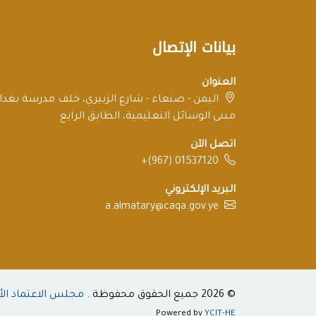
بيانات الإتصال
العنوان
اليمن - صنعاء - شارع الزبيري، خلف مدرسة بغداد
مبنى الوسائل التعليمية، الطابق الرابع
اتصل الآن
+(967) 01537120
البريد الإلكتروني
a.almatary@caqa.gov.ye
© 2026 جميع الحقوق محفوظة .
مجلس الاعتماد الأ
Powered by
YCIT-HE