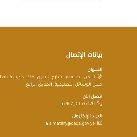
بيانات الإتصال
العنوان
اليمن - صنعاء - شارع الزبيري، خلف مدرسة بغداد
مبنى الوسائل التعليمية، الطابق الرابع
اتصل الآن
+(967) 01537120
البريد الإلكتروني
a.almatary@caqa.gov.ye