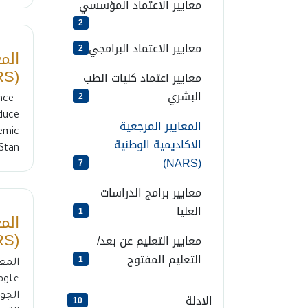
معايير الاعتماد المؤسسي
2
معايير الاعتماد البرامجي
2
الم
(NARS) لبرامج التعليم الطبي
معايير اعتماد كليات الطب
البشري
2
nce
oduce
المعايير المرجعية
emic
الاكاديمية الوطنية
an...
(NARS)
7
معايير برامج الدراسات
العليا
1
الم
(NARS) لبرامج الحوسبة
معايير التعليم عن بعد/
التعليم المفتوح
1
علوم
الادلة
10