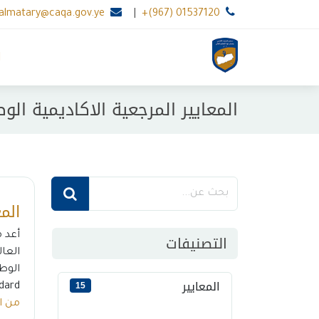
.almatary@caqa.gov.ye
|
+(967) 01537120
ا
المعايير المرجعية الاكاديمية الوطنية 
الم
التصنيفات
أعد 
العال
المعايير
15
Standard) لعدد من الب
من ا