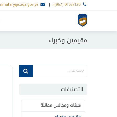
.almatary@caqa.gov.ye
|
+(967) 01537120
ا
مقيمين وخبراء
التصنيفات
هيئات ومجالس مماثلة
مقيمين وخبراء