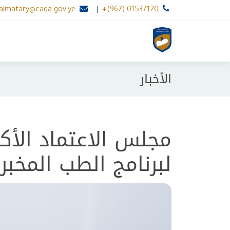
.almatary@caqa.gov.ye
|
+(967) 01537120
ا
الأخبار
مجلس الاعتماد الأكا
لبرنامج الطب المخب