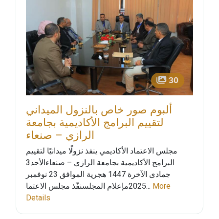
30
ألبوم صور خاص بالنزول الميداني
لتقييم البرامج الأكاديمية بجامعة
الرازي – صنعاء
مجلس الاعتماد الأكاديمي ينفذ نزولًا ميدانيًا لتقييم
البرامج الأكاديمية بجامعة الرازي – صنعاءالأحد3
جمادى الآخرة 1447 هجرية الموافق 23 نوفمبر
More
2025مإعلام المجلسنفّذ مجلس الاعتما...
Details