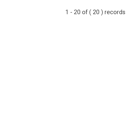
1 - 20 of ( 20 ) records
Contact Details
Address
Yemen-Sana'a, Zubairi Street, Behind Baghdad
School, Building of Educational AIDS, 4th Floor
Call Us
+(967) 01537120
Email
a.almatary@caqa.gov.ye