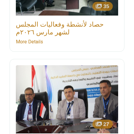
35
حصاد لأنشطة وفعاليات المجلس
لشهر مارس ٢٠٢٦م
More Details
27