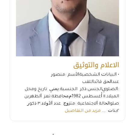
الاعلام والتوثيق
• ﺍﻟﺒﻴﺎﻧﺎﺕ ﺍﻟﺸﺨﺼﻴﺔﺍﻷﺳﻢ :ﻣﻨﺼﻮﺭ
ﻋﺒﺪﺍﳊﻖ ﻗﺎﺋﺪﺍﻟﻠﻘﺐ
:ﺍﻟﺼﻠﻮﻱالجنس:ﺫﻛﺮ الجنسية:ﳝﲏ تاريخ ومحل
الميلاد:١١ ﺃﻏﺴﻄﺲ 1982ﻡﳏﺎﻓﻈﺔ:ﺗﻌﺰ ﺍﻟﻈﻬﺮﻳﻦ
ﺻﻠﻮاﳊﺎﻟﺔ ﺍﻻﺟﺘﻤﺎﻋﻴﺔ :ﻣﺘﺰﻭﺝ ﻋﺪﺩ ﺍﻷﻭﻻﺩ:٣ ﺫﻛﻮﺭ
٢ﺑﻨﺎﺕ ...
مزيد من التفاصيل