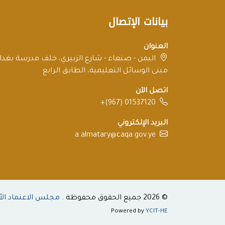
بيانات الإتصال
العنوان
اليمن - صنعاء - شارع الزبيري، خلف مدرسة بغداد
مبنى الوسائل التعليمية، الطابق الرابع
اتصل الآن
+(967) 01537120
البريد الإلكتروني
a.almatary@caqa.gov.ye
© 2026 جميع الحقوق محفوظة .
مجلس الاعتماد الأ
Powered by
YCIT-HE