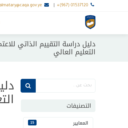
.almatary@caqa.gov.ye
|
+(967) 01537120
ا
دليل دراسة التقييم الذاتي للا
التعليم العالي
دلي
الت
التصنيفات
المعايير
15