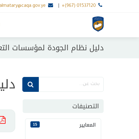
.almatary@caqa.gov.ye
|
+(967) 01537120
ا
دليل نظام الجودة لمؤسسات التع
دلي
التصنيفات
المعايير
15